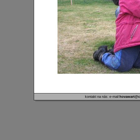
kontakt na nás: e-mail
hovawart@ci