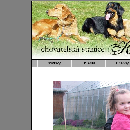
novinky
Ch.Asta
Brianny