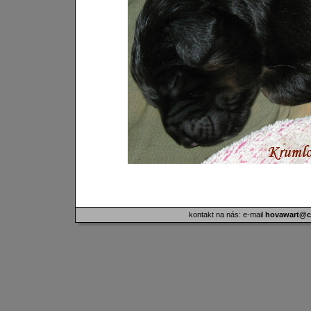
kontakt na nás: e-mail
hovawart@ci