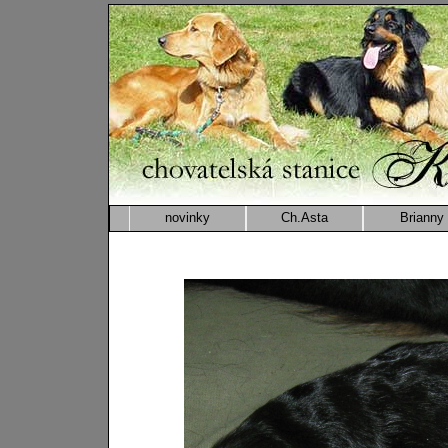
novinky
Ch.Asta
Brianny