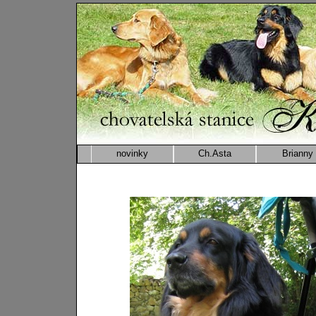
novinky
Ch.Asta
Brianny