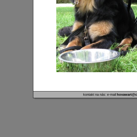
kontakt na nás: e-mail
hovawart@ci